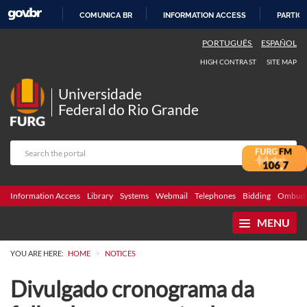
COMUNICA BR
INFORMATION ACCESS
PARTICI
SKIP
PORTUGUÊS
ESPAÑOL
TO
HIGH CONTRAST
SITE MAP
CONTENT
Universidade
Federal do Rio Grande
Information Access
Library
Systems
Webmail
Telephones
Bidding
Ombuds
MENU
>
YOU ARE HERE:
HOME
NOTICES
Divulgado cronograma da