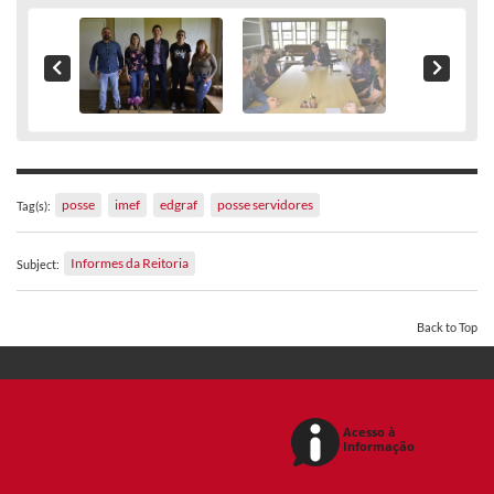
posse
imef
edgraf
posse servidores
Tag(s):
Informes da Reitoria
Subject:
Back to Top