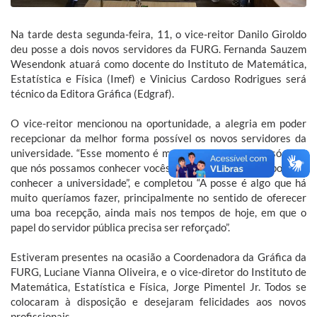
Na tarde desta segunda-feira, 11, o vice-reitor Danilo Giroldo
deu posse a dois novos servidores da FURG. Fernanda Sauzem
Wesendonk atuará como docente do Instituto de Matemática,
Estatística e Física (Imef) e Vinicius Cardoso Rodrigues será
técnico da Editora Gráfica (Edgraf).
O vice-reitor mencionou na oportunidade, a alegria em poder
recepcionar da melhor forma possível os novos servidores da
universidade. “Esse momento é muito importante, não só para
que nós possamos conhecer vocês, mas para que vocês possam
conhecer a universidade”, e completou “A posse é algo que há
muito queríamos fazer, principalmente no sentido de oferecer
uma boa recepção, ainda mais nos tempos de hoje, em que o
papel do servidor pública precisa ser reforçado”.
Estiveram presentes na ocasião a Coordenadora da Gráfica da
FURG, Luciane Vianna Oliveira, e o vice-diretor do Instituto de
Matemática, Estatística e Física, Jorge Pimentel Jr. Todos se
colocaram à disposição e desejaram felicidades aos novos
profissionais.