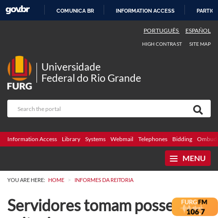
COMUNICA BR
INFORMATION ACCESS
PARTICI
SKIP
PORTUGUÊS
ESPAÑOL
TO
HIGH CONTRAST
SITE MAP
CONTENT
Universidade
Federal do Rio Grande
Information Access
Library
Systems
Webmail
Telephones
Bidding
Ombuds
MENU
>
YOU ARE HERE:
HOME
INFORMES DA REITORIA
Servidores tomam posse na