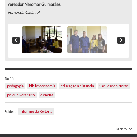
vereador Neromar Guimarães
Fernanda Cadaval
Tag(s):
pedagogia
biblioteconomia
educação a distância
São José do Norte
polouniversitário
ciências
Informes da Reitoria
Subject:
Back to Top