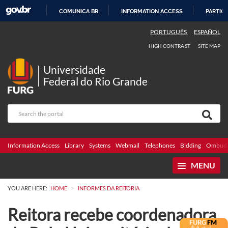
COMUNICA BR
INFORMATION ACCESS
PARTICI
SKIP
PORTUGUÊS
ESPAÑOL
TO
HIGH CONTRAST
SITE MAP
CONTENT
Universidade
Federal do Rio Grande
Information Access
Library
Systems
Webmail
Telephones
Bidding
Ombuds
MENU
>
YOU ARE HERE:
HOME
INFORMES DA REITORIA
Reitora recebe coordenadora