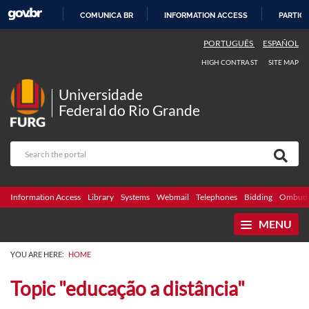
COMUNICA BR
INFORMATION ACCESS
PARTICI
SKIP
PORTUGUÊS
ESPAÑOL
TO
HIGH CONTRAST
SITE MAP
CONTENT
Universidade
Federal do Rio Grande
Information Access
Library
Systems
Webmail
Telephones
Bidding
Ombuds
MENU
YOU ARE HERE:
HOME
Topic "educação a distância"