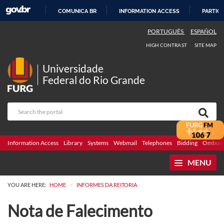
COMUNICA BR
INFORMATION ACCESS
PARTICI
SKIP
PORTUGUÊS
ESPAÑOL
TO
HIGH CONTRAST
SITE MAP
CONTENT
Universidade
Federal do Rio Grande
Information Access
Library
Systems
Webmail
Telephones
Bidding
Ombuds
MENU
>
YOU ARE HERE:
HOME
INFORMES DA REITORIA
Nota de Falecimento