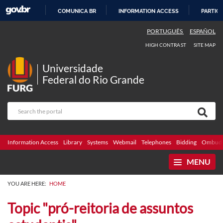
COMUNICA BR
INFORMATION ACCESS
PARTICI
SKIP
PORTUGUÊS
ESPAÑOL
TO
HIGH CONTRAST
SITE MAP
CONTENT
Universidade
Federal do Rio Grande
Information Access
Library
Systems
Webmail
Telephones
Bidding
Ombuds
MENU
YOU ARE HERE:
HOME
Topic "pró-reitoria de assuntos