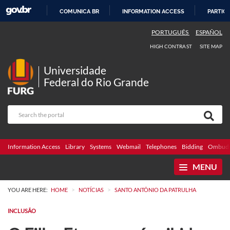
COMUNICA BR
INFORMATION ACCESS
PARTICI
SKIP
PORTUGUÊS
ESPAÑOL
TO
HIGH CONTRAST
SITE MAP
CONTENT
Universidade
Federal do Rio Grande
Information Access
Library
Systems
Webmail
Telephones
Bidding
Ombuds
MENU
>
>
YOU ARE HERE:
HOME
NOTÍCIAS
SANTO ANTÔNIO DA PATRULHA
INCLUSÃO