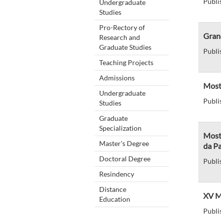
Publi
Undergraduate
Studies
Pro-Rectory of
Gran
Research and
Graduate Studies
Publi
Teaching Projects
Admissions
Most
Undergraduate
Publi
Studies
Graduate
Specialization
Most
Master's Degree
da P
Doctoral Degree
Publi
Resindency
Distance
XV M
Education
Publi