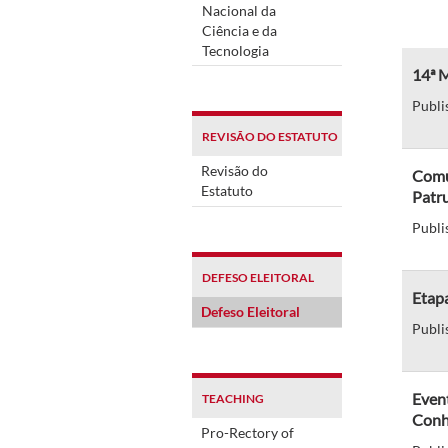
Nacional da
Ciência e da
Tecnologia
14ª 
Publi
REVISÃO DO ESTATUTO
Revisão do
Comu
Estatuto
Patr
Publi
DEFESO ELEITORAL
Etapa
Defeso Eleitoral
Publi
Event
TEACHING
Conh
Pro-Rectory of