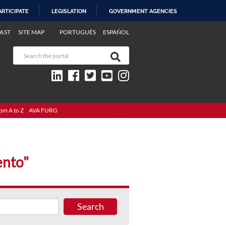
ARTICIPATE
LEGISLATION
GOVERNMENT AGENCIES
AST
SITE MAP
PORTUGUÊS
ESPAÑOL
om A to Z
AVA FURG
ento"
Search