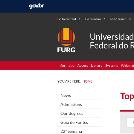
Go to content
Go to menu
Go to search
1
2
3
Universida
Federal do 
Information Access
Library
Systems
Webmai
YOU ARE HERE:
HOME
Top
News
Admissions
Our degrees
Guia de Fontes
22ª Semana