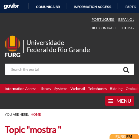
COMUNICA BR
INFORMATION ACCESS
PARTICI
SKIP
PORTUGUÊS
ESPAÑOL
TO
HIGH CONTRAST
SITE MAP
CONTENT
Universidade
Federal do Rio Grande
Information Access
Library
Systems
Webmail
Telephones
Bidding
Ombuds
MENU
YOU ARE HERE:
HOME
Topic "mostra "