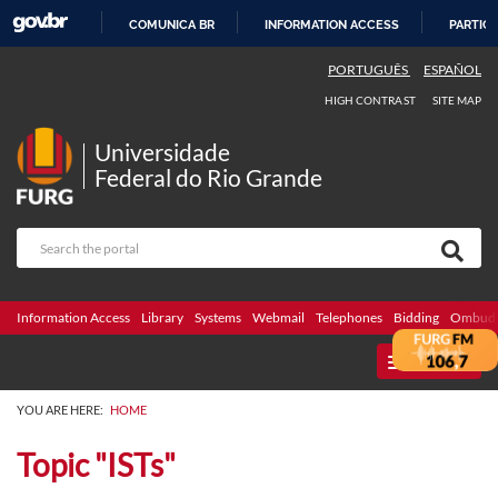
COMUNICA BR
INFORMATION ACCESS
PARTICI
SKIP
PORTUGUÊS
ESPAÑOL
TO
HIGH CONTRAST
SITE MAP
CONTENT
Universidade
Federal do Rio Grande
Information Access
Library
Systems
Webmail
Telephones
Bidding
Ombuds
MENU
YOU ARE HERE:
HOME
Topic "ISTs"