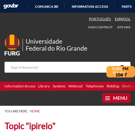
COMUNICA BR
INFORMATION ACCESS
PARTICI
SKIP
PORTUGUÊS
ESPAÑOL
TO
HIGH CONTRAST
SITE MAP
CONTENT
Universidade
Federal do Rio Grande
Information Access
Library
Systems
Webmail
Telephones
Bidding
Ombuds
MENU
YOU ARE HERE:
HOME
Topic "ipirelo"