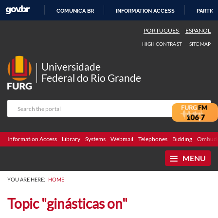
COMUNICA BR
INFORMATION ACCESS
PARTICI
SKIP
PORTUGUÊS
ESPAÑOL
TO
HIGH CONTRAST
SITE MAP
CONTENT
Universidade
Federal do Rio Grande
Information Access
Library
Systems
Webmail
Telephones
Bidding
Ombuds
MENU
YOU ARE HERE:
HOME
Topic "ginásticas on"