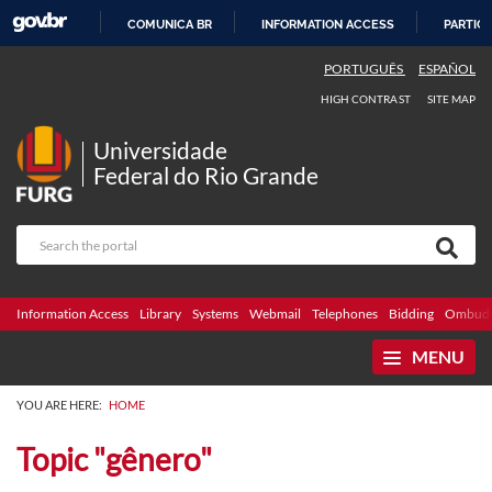
COMUNICA BR
INFORMATION ACCESS
PARTICI
SKIP
PORTUGUÊS
ESPAÑOL
TO
HIGH CONTRAST
SITE MAP
CONTENT
Universidade
Federal do Rio Grande
Information Access
Library
Systems
Webmail
Telephones
Bidding
Ombuds
MENU
YOU ARE HERE:
HOME
Topic "gênero"