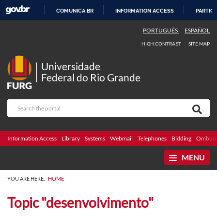
COMUNICA BR
INFORMATION ACCESS
PARTICI
SKIP
PORTUGUÊS
ESPAÑOL
TO
HIGH CONTRAST
SITE MAP
CONTENT
Universidade
Federal do Rio Grande
Information Access
Library
Systems
Webmail
Telephones
Bidding
Ombuds
MENU
YOU ARE HERE:
HOME
Topic "desenvolvimento"