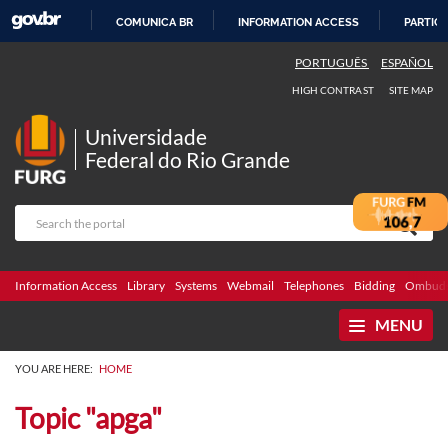
COMUNICA BR
INFORMATION ACCESS
PARTICI
SKIP
PORTUGUÊS
ESPAÑOL
TO
HIGH CONTRAST
SITE MAP
CONTENT
Universidade
Federal do Rio Grande
Information Access
Library
Systems
Webmail
Telephones
Bidding
Ombuds
MENU
YOU ARE HERE:
HOME
Topic "apga"