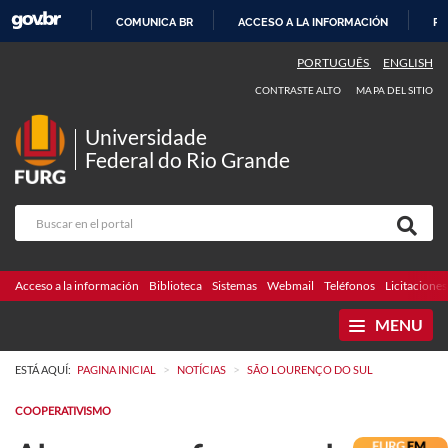
COMUNICA BR
ACCESO A LA INFORMACIÓN
PA
IR
PORTUGUÊS
ENGLISH
AL
CONTRASTE ALTO
MAPA DEL SITIO
CONTENIDO
Universidade
Federal do Rio Grande
Acceso a la información
Biblioteca
Sistemas
Webmail
Teléfonos
Licitaciones
MENU
>
>
ESTÁ AQUÍ:
PAGINA INICIAL
NOTÍCIAS
SÃO LOURENÇO DO SUL
COOPERATIVISMO