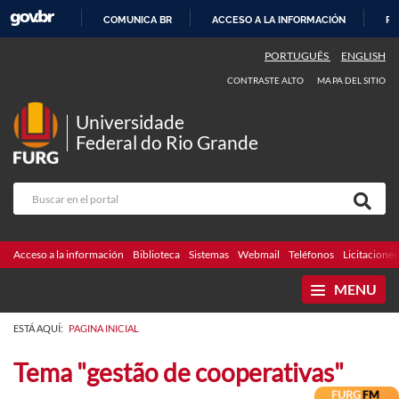
COMUNICA BR
ACCESO A LA INFORMACIÓN
PA
IR
PORTUGUÊS
ENGLISH
AL
CONTRASTE ALTO
MAPA DEL SITIO
CONTENIDO
Universidade
Federal do Rio Grande
Acceso a la información
Biblioteca
Sistemas
Webmail
Teléfonos
Licitaciones
MENU
ESTÁ AQUÍ:
PAGINA INICIAL
Tema "gestão de cooperativas"