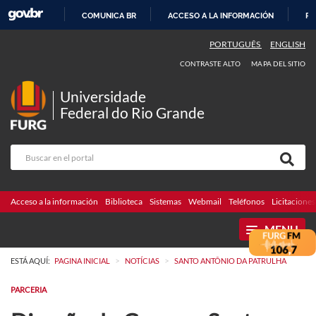
COMUNICA BR
ACCESO A LA INFORMACIÓN
PA
IR
PORTUGUÊS
ENGLISH
AL
CONTRASTE ALTO
MAPA DEL SITIO
CONTENIDO
Universidade
Federal do Rio Grande
Acceso a la información
Biblioteca
Sistemas
Webmail
Teléfonos
Licitaciones
MENU
>
>
ESTÁ AQUÍ:
PAGINA INICIAL
NOTÍCIAS
SANTO ANTÔNIO DA PATRULHA
PARCERIA