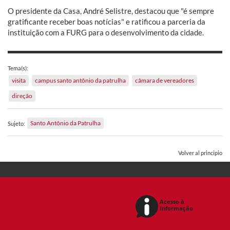
O presidente da Casa, André Selistre, destacou que "é sempre
gratificante receber boas notícias" e ratificou a parceria da
instituição com a FURG para o desenvolvimento da cidade.
Tema(s):
visita
campus santo antônio da patrulha
câmara de vereadores
direção
Santo Antônio da Patrulha
Sujeto:
Volver al principio