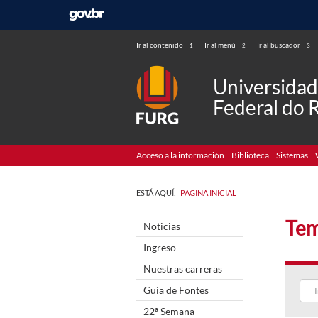
Ir al contenido
Ir al menú
Ir al buscador
1
2
3
Universida
Federal do 
Acceso a la información
Biblioteca
Sistemas
ESTÁ AQUÍ:
PAGINA INICIAL
Tem
Noticias
Ingreso
Nuestras carreras
Guia de Fontes
22ª Semana