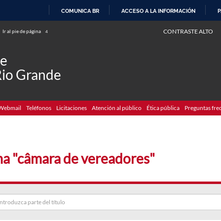
COMUNICA BR
ACCESO A LA INFORMACIÓN
P
IR
CONTRASTE ALTO
Ir al pie de página
4
AL
CONTENIDO
de
Rio Grande
Webmail
Teléfonos
Licitaciones
Atención al público
Ética pública
Preguntas fre
a "câmara de vereadores"