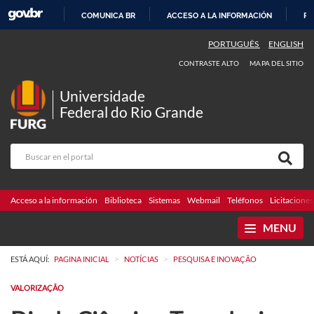
COMUNICA BR
ACCESO A LA INFORMACIÓN
PA
IR
PORTUGUÊS
ENGLISH
AL
CONTRASTE ALTO
MAPA DEL SITIO
CONTENIDO
Universidade
Federal do Rio Grande
Acceso a la información
Biblioteca
Sistemas
Webmail
Teléfonos
Licitaciones
MENU
>
>
ESTÁ AQUÍ:
PAGINA INICIAL
NOTÍCIAS
PESQUISA E INOVAÇÃO
VALORIZAÇÃO