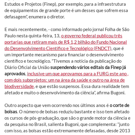
Estudos e Projetos (Finep), por exemplo, para a infraestrutura
de equipamentos de grande porte é um desses que sofrem essa
defasagem”, enumera o diretor.
E mais recentemente, - como informado pelo jornal Folha de São
Paulo nesta quinta-feira, 13,
o governo federal publicou três
portarias que retiram mais de R$ 1,2 bilhão do Fundo Nacional
do Desenvolvimento Científico e Tecnológico (FNDCT)
, que é
um importante mecanismo para financiar o desenvolvimento
científico e tecnológico. “Tivemos a notícia da publicação do
Diário Oficial da União
suspendendo vários editais da Finep já
aprovados
,
inclusive um que aprovamos para a FURG este ano ,
com dois subprojetos: um na área da saúde e outro na área de
biodiversidade
, e que estão suspensos. Essa dura realidade tem
afetado e muito o desenvolvimento da ciência”, afirma Bugoni.
Outro aspecto que vem ocorrendo nos últimos anos é
o corte de
bolsas
. O número de bolsas reduziu bastante e isso tem afetado
os cursos de pós-graduação, que são o grande motor da ciência e
da pesquisa no Brasil, salienta Bugoni, que complementa: “junto
com isso, as bolsas estão extremamente defasadas, desde 2013