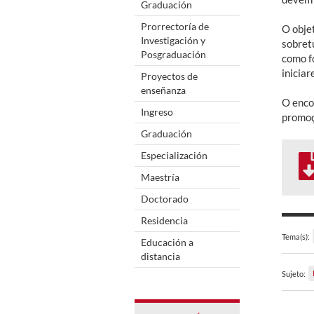
Graduación
Prorrectoría de
O obje
Investigación y
sobret
Posgraduación
como f
inicia
Proyectos de
enseñanza
O enco
Ingreso
promoç
Graduación
Especialización
Maestría
Doctorado
Residencia
Tema(s):
Educación a
distancia
Sujeto: