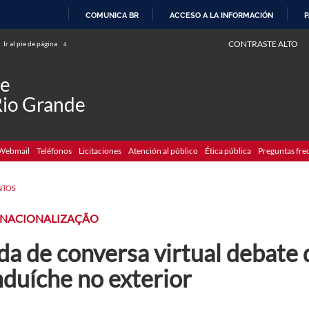
COMUNICA BR
ACCESO A LA INFORMACIÓN
P
IR
CONTRASTE ALTO
Ir al pie de página
4
AL
CONTENIDO
de
Rio Grande
Webmail
Teléfonos
Licitaciones
Atención al público
Ética pública
Preguntas fre
NTOS
RNACIONALIZAÇÃO
da de conversa virtual debate
nduíche no exterior