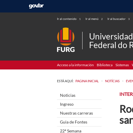
Ir al contenido
Ir al menú
Ir al buscador
1
2
3
Universida
Federal do 
Acceso a la información
Biblioteca
Sistemas
>
>
ESTÁ AQUÍ:
PAGINA INICIAL
NOTÍCIAS
EVE
INTE
Noticias
Ingreso
Ro
Nuestras carreras
sa
Guia de Fontes
22ª Semana