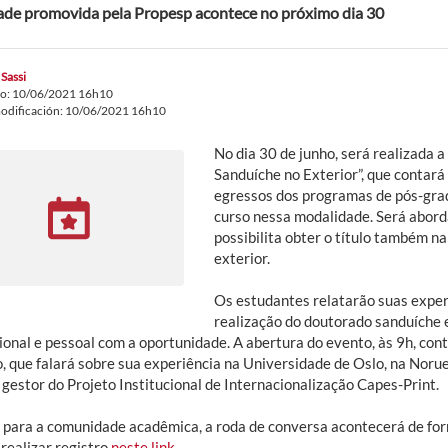
ade promovida pela Propesp acontece no próximo dia 30
 Sassi
do: 10/06/2021 16h10
odificación: 10/06/2021 16h10
No dia 30 de junho, será realizada 
Sanduíche no Exterior”, que contar
egressos dos programas de pós-gra
curso nessa modalidade. Será abord
possibilita obter o título também na
exterior.
Os estudantes relatarão suas exper
realização do doutorado sanduíche 
ional e pessoal com a oportunidade. A abertura do evento, às 9h, con
o, que falará sobre sua experiência na Universidade de Oslo, na Noru
 gestor do Projeto Institucional de Internacionalização Capes-Print.
 para a comunidade acadêmica, a roda de conversa acontecerá de for
realizar registro
neste link
.