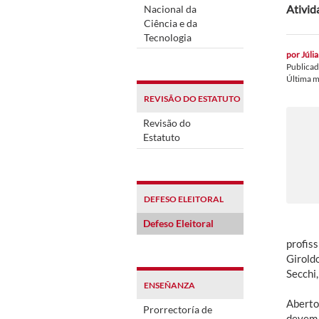
Ativid
Nacional da
Ciência e da
Tecnologia
por
Júlia
Publica
Última m
REVISÃO DO ESTATUTO
Revisão do
Estatuto
DEFESO ELEITORAL
Defeso Eleitoral
profiss
Girold
Secchi,
ENSEÑANZA
Aberto
Prorrectoría de
devem 