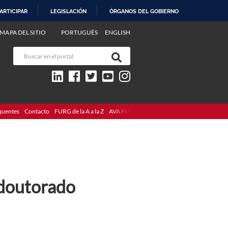
ARTICIPAR
LEGISLACIÓN
ÓRGANOS DEL GOBIERNO
MAPA DEL SITIO
PORTUGUÊS
ENGLISH
quentes
Contacto
FURG de la A a la Z
AVA FURG
 doutorado