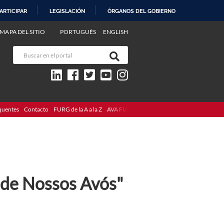
ARTICIPAR
LEGISLACIÓN
ÓRGANOS DEL GOBIERNO
MAPA DEL SITIO
PORTUGUÊS
ENGLISH
quentes
Contacto
FURG de la A a la Z
AVA FURG
 de Nossos Avós"