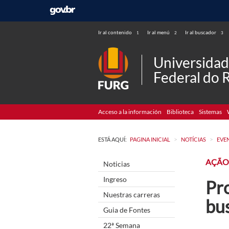
Ir al contenido
Ir al menú
Ir al buscador
1
2
3
Universida
Federal do 
Acceso a la información
Biblioteca
Sistemas
>
>
ESTÁ AQUÍ:
PAGINA INICIAL
NOTÍCIAS
EVE
AÇÃO
Noticias
Ingreso
Pr
Nuestras carreras
bu
Guia de Fontes
22ª Semana