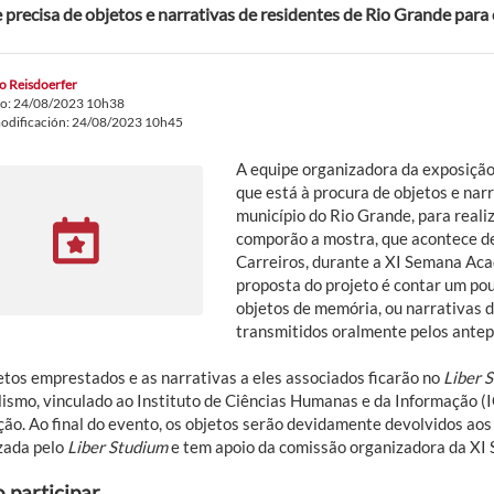
 precisa de objetos e narrativas de residentes de Rio Grande par
o Reisdoerfer
do: 24/08/2023 10h38
odificación: 24/08/2023 10h45
A equipe organizadora da exposiçã
que está à procura de objetos e nar
município do Rio Grande, para real
comporão a mostra, que acontece d
Carreiros, durante a XI Semana Aca
proposta do projeto é contar um pouc
objetos de memória, ou narrativas 
transmitidos oralmente pelos antep
etos emprestados e as narrativas a eles associados ficarão no
Liber 
lismo, vinculado ao Instituto de Ciências Humanas e da Informação 
ção. Ao final do evento, os objetos serão devidamente devolvidos aos
zada pelo
Liber Studium
e tem apoio da comissão organizadora da XI 
participar