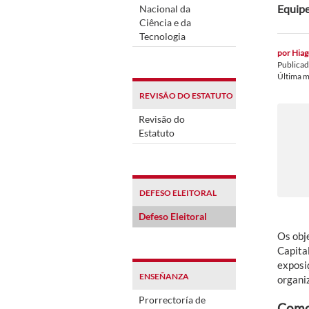
Equipe
Nacional da
Ciência e da
Tecnologia
por
Hiag
Publica
Última m
REVISÃO DO ESTATUTO
Revisão do
Estatuto
DEFESO ELEITORAL
Defeso Eleitoral
Os obj
Capita
exposi
ENSEÑANZA
organi
Prorrectoría de
Como 