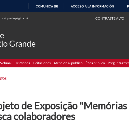
COMUNICA BR
ACCESO A LA INFORMACIÓN
P
IR
CONTRASTE ALTO
Ir al pie de página
4
AL
CONTENIDO
de
Rio Grande
Webmail
Teléfonos
Licitaciones
Atención al público
Ética pública
Preguntas fre
NTOS
ojeto de Exposição "Memórias
sca colaboradores