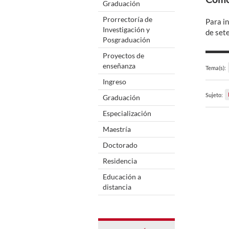
Graduación
Prorrectoría de
Para i
Investigación y
de set
Posgraduación
Proyectos de
enseñanza
Tema(s):
Ingreso
Sujeto:
Graduación
Especialización
Maestría
Doctorado
Residencia
Educación a
distancia