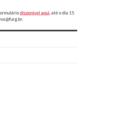
 formulário
disponível aqui
, até o dia 15
vos@furg.br.