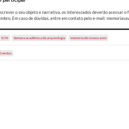
nscrever o seu objeto e narrativa, os interessados deverão acessar o
embro. Em caso de dúvidas, entre em contato pelo e-mail: memoriasa
ICHI
Semana acadêmica de arqueologia
memória de nossos avós
Eventos