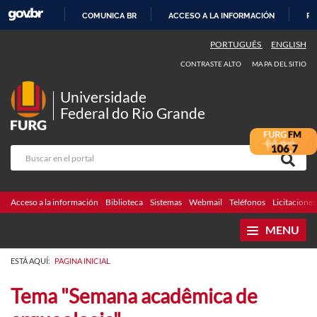
COMUNICA BR
ACCESO A LA INFORMACIÓN
PA
IR
PORTUGUÊS
ENGLISH
AL
CONTRASTE ALTO
MAPA DEL SITIO
CONTENIDO
Universidade
Federal do Rio Grande
Acceso a la información
Biblioteca
Sistemas
Webmail
Teléfonos
Licitaciones
MENU
ESTÁ AQUÍ:
PAGINA INICIAL
Tema "Semana acadêmica de