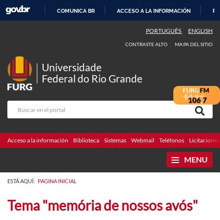
COMUNICA BR
ACCESO A LA INFORMACIÓN
PA
IR
PORTUGUÊS
ENGLISH
AL
CONTRASTE ALTO
MAPA DEL SITIO
CONTENIDO
Universidade
Federal do Rio Grande
Acceso a la información
Biblioteca
Sistemas
Webmail
Teléfonos
Licitaciones
MENU
ESTÁ AQUÍ:
PAGINA INICIAL
Tema "memória de nossos avós"