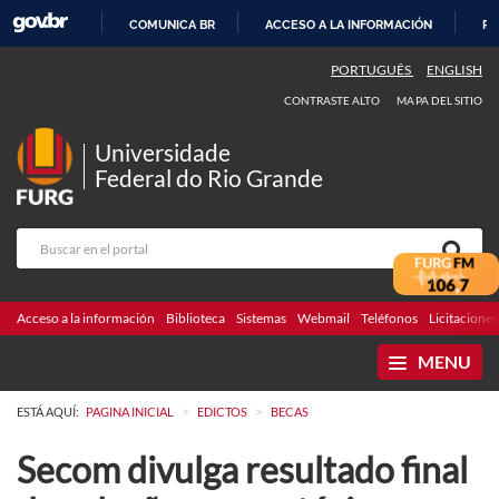
COMUNICA BR
ACCESO A LA INFORMACIÓN
PA
IR
PORTUGUÊS
ENGLISH
AL
CONTRASTE ALTO
MAPA DEL SITIO
CONTENIDO
Universidade
Federal do Rio Grande
Acceso a la información
Biblioteca
Sistemas
Webmail
Teléfonos
Licitaciones
MENU
>
>
ESTÁ AQUÍ:
PAGINA INICIAL
EDICTOS
BECAS
Secom divulga resultado final