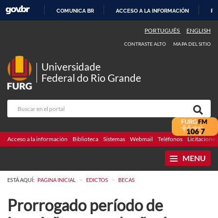
COMUNICA BR
ACCESO A LA INFORMACIÓN
PA
IR
PORTUGUÊS
ENGLISH
AL
CONTRASTE ALTO
MAPA DEL SITIO
CONTENIDO
Universidade
Federal do Rio Grande
Acceso a la información
Biblioteca
Sistemas
Webmail
Teléfonos
Licitaciones
MENU
>
>
ESTÁ AQUÍ:
PAGINA INICIAL
EDICTOS
BECAS
Prorrogado período de