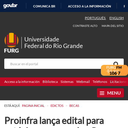
COMUNICA BR
ACCESO A LA INFORMACIÓN
PA
IR
PORTUGUÊS
ENGLISH
AL
CONTRASTE ALTO
MAPA DEL SITIO
CONTENIDO
Universidade
Federal do Rio Grande
Acceso a la información
Biblioteca
Sistemas
Webmail
Teléfonos
Licitaciones
MENU
>
>
ESTÁ AQUÍ:
PAGINA INICIAL
EDICTOS
BECAS
Proinfra lança edital para