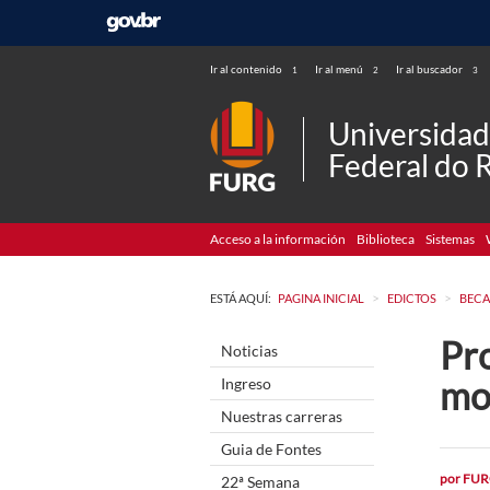
Ir al contenido
Ir al menú
Ir al buscador
1
2
3
Universida
Federal do 
Acceso a la información
Biblioteca
Sistemas
>
>
ESTÁ AQUÍ:
PAGINA INICIAL
EDICTOS
BECA
Pro
Noticias
mo
Ingreso
Nuestras carreras
Guia de Fontes
por
FUR
22ª Semana