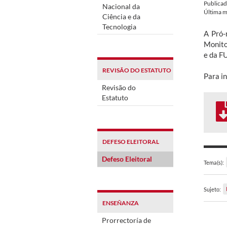
Publica
Nacional da
Última m
Ciência e da
Tecnologia
A Pró-
Monito
e da F
REVISÃO DO ESTATUTO
Para i
Revisão do
Estatuto
DEFESO ELEITORAL
Defeso Eleitoral
Tema(s):
Sujeto:
ENSEÑANZA
Prorrectoría de