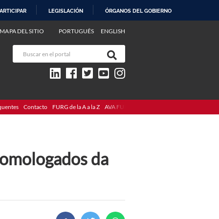
ARTICIPAR
LEGISLACIÓN
ÓRGANOS DEL GOBIERNO
MAPA DEL SITIO
PORTUGUÊS
ENGLISH
quentes
Contacto
FURG de la A a la Z
AVA FURG
 homologados da