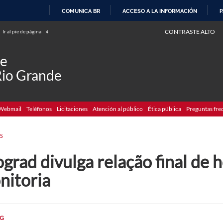
COMUNICA BR
ACCESO A LA INFORMACIÓN
P
IR
CONTRASTE ALTO
Ir al pie de página
4
AL
CONTENIDO
de
Rio Grande
Webmail
Teléfonos
Licitaciones
Atención al público
Ética pública
Preguntas fre
S
grad divulga relação final de
nitoria
G