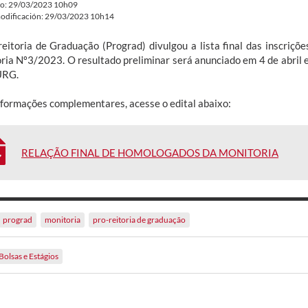
do: 29/03/2023 10h09
odificación: 29/03/2023 10h14
reitoria de Graduação (Prograd) divulgou a lista final das inscriçõ
ria Nº3/2023. O resultado preliminar será anunciado em 4 de abril e
URG.
nformações complementares, acesse o edital abaixo:
RELAÇÃO FINAL DE HOMOLOGADOS DA MONITORIA
prograd
monitoria
pro-reitoria de graduação
Bolsas e Estágios