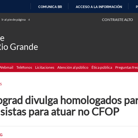
COMUNICA BR
ACCESO A LA INFORMACIÓN
P
IR
CONTRASTE ALTO
Ir al pie de página
4
AL
CONTENIDO
de
Rio Grande
Webmail
Teléfonos
Licitaciones
Atención al público
Ética pública
Preguntas fre
S
ograd divulga homologados par
lsistas para atuar no CFOP
G