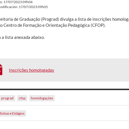
do: 17/07/2023 09h04
odificación: 17/07/2023 09h05
eitoria de Graduação (Prograd) divulga a lista de inscrições homolog
no Centro de Formação e Orientação Pedagógica (CFOP).
 a lista anexada abaixo.
Inscrições homologadas
prograd
cfop
homologações
Bolsas e Estágios