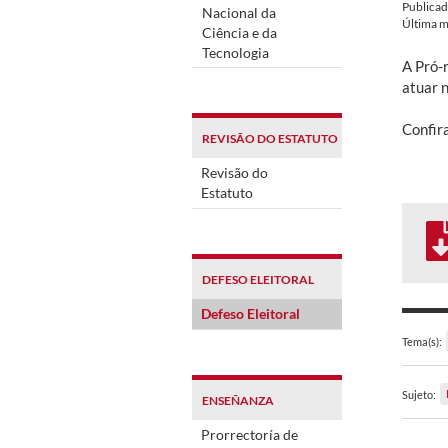
Publica
Nacional da
Última m
Ciência e da
Tecnologia
A Pró-r
atuar 
Confira
REVISÃO DO ESTATUTO
Revisão do
Estatuto
DEFESO ELEITORAL
Defeso Eleitoral
Tema(s):
Sujeto:
ENSEÑANZA
Prorrectoría de