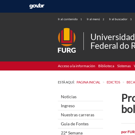
Ir al contenido
Ir al menú
Ir al buscador
1
2
3
Universida
Federal do 
Acceso a la información
Biblioteca
Sistemas
>
>
ESTÁ AQUÍ:
PAGINA INICIAL
EDICTOS
BECA
Pr
Noticias
bo
Ingreso
Nuestras carreras
Guia de Fontes
por
FUR
22ª Semana