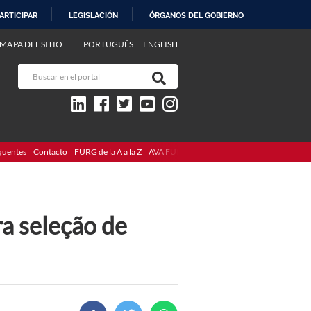
ARTICIPAR
LEGISLACIÓN
ÓRGANOS DEL GOBIERNO
MAPA DEL SITIO
PORTUGUÊS
ENGLISH
quentes
Contacto
FURG de la A a la Z
AVA FURG
a seleção de