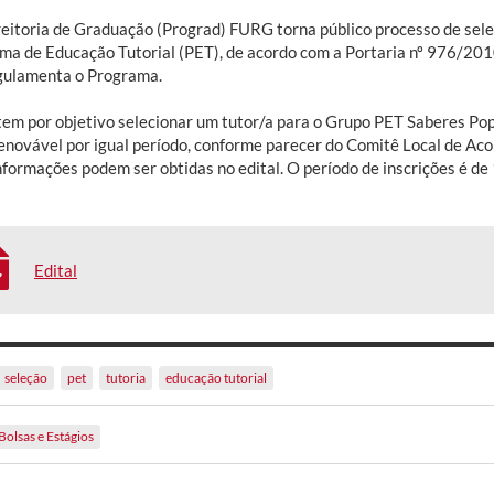
reitoria de Graduação (Prograd) FURG torna público processo de sele
ma de Educação Tutorial (PET), de acordo com a Portaria nº 976/201
gulamenta o Programa.
 tem por objetivo selecionar um tutor/a para o Grupo PET Saberes Po
renovável por igual período, conforme parecer do Comitê Local de A
nformações podem ser obtidas no edital. O período de inscrições é d
Edital
seleção
pet
tutoria
educação tutorial
Bolsas e Estágios