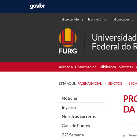
Ir al contenido
Ir al menú
Ir al buscador
1
2
3
Universida
Federal do 
Acceso a la información
Biblioteca
Sistemas
>
>
ESTÁ AQUÍ:
PAGINA INICIAL
EDICTOS
BECA
PR
Noticias
DA
Ingreso
Nuestras carreras
Guia de Fontes
22ª Semana
por
Ferna