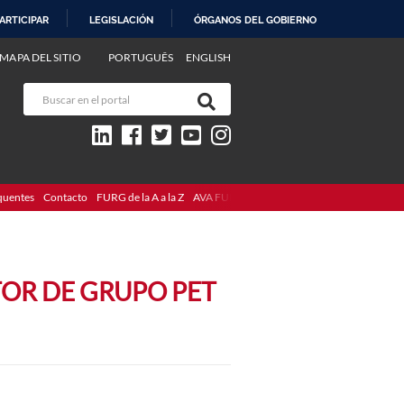
ARTICIPAR
LEGISLACIÓN
ÓRGANOS DEL GOBIERNO
MAPA DEL SITIO
PORTUGUÊS
ENGLISH
quentes
Contacto
FURG de la A a la Z
AVA FURG
TOR DE GRUPO PET