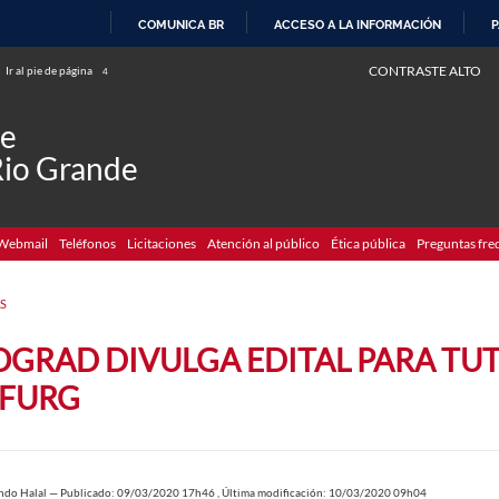
COMUNICA BR
ACCESO A LA INFORMACIÓN
P
IR
CONTRASTE ALTO
Ir al pie de página
4
AL
CONTENIDO
de
Rio Grande
Webmail
Teléfonos
Licitaciones
Atención al público
Ética pública
Preguntas fre
S
OGRAD DIVULGA EDITAL PARA TU
 FURG
ndo Halal
—
Publicado: 09/03/2020 17h46
,
Última modificación: 10/03/2020 09h04