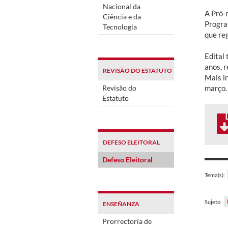
Nacional da
A Pró-
Ciência e da
Progra
Tecnologia
que re
Edital
anos, 
REVISÃO DO ESTATUTO
Mais i
Revisão do
março.
Estatuto
DEFESO ELEITORAL
Defeso Eleitoral
Tema(s):
Sujeto:
ENSEÑANZA
Prorrectoría de