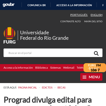
COMUNICA BR
ACCESO A LA INFORMACIÓN
PA
IR
PORTUGUÊS
ENGLISH
AL
CONTRASTE ALTO
MAPA DEL SITIO
CONTENIDO
Universidade
Federal do Rio Grande
Acceso a la información
Biblioteca
Sistemas
Webmail
Teléfonos
Licitaciones
MENU
>
>
ESTÁ AQUÍ:
PAGINA INICIAL
EDICTOS
BECAS
Prograd divulga edital para