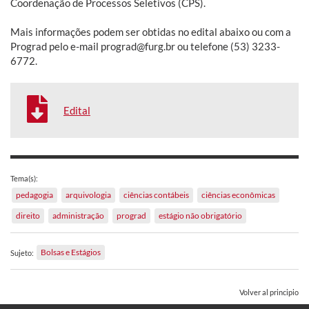
Coordenação de Processos Seletivos (CPS).
Mais informações podem ser obtidas no edital abaixo ou com a
Prograd pelo e-mail prograd@furg.br ou telefone (53) 3233-
6772.
Edital
Tema(s):
pedagogia
arquivologia
ciências contábeis
ciências econômicas
direito
administração
prograd
estágio não obrigatório
Bolsas e Estágios
Sujeto:
Volver al principio