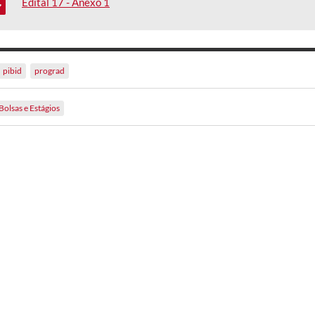
Edital 17 - Anexo 1
pibid
prograd
Bolsas e Estágios