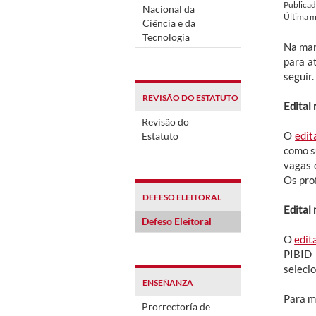
Publica
Nacional da
Última m
Ciência e da
Tecnologia
Na man
para a
seguir.
REVISÃO DO ESTATUTO
Edital
Revisão do
O
edit
Estatuto
como s
vagas 
Os pro
DEFESO ELEITORAL
Edital
Defeso Eleitoral
O
edit
PIBID 
seleci
ENSEÑANZA
Para m
Prorrectoría de