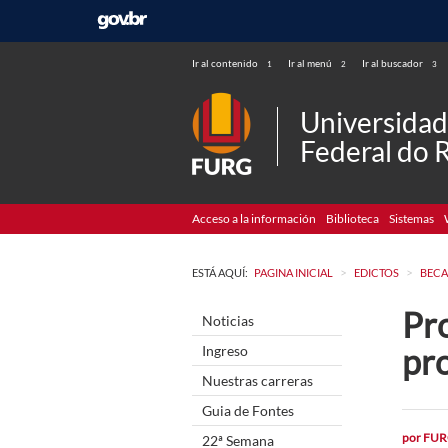
Ir al contenido
Ir al menú
Ir al buscador
1
2
3
Universida
Federal do 
Acceso a la información
Biblioteca
Sistemas
>
>
ESTÁ AQUÍ:
PAGINA INICIAL
EDICTOS
BECA
Pro
Noticias
pr
Ingreso
Nuestras carreras
Guia de Fontes
por
FUR
22ª Semana