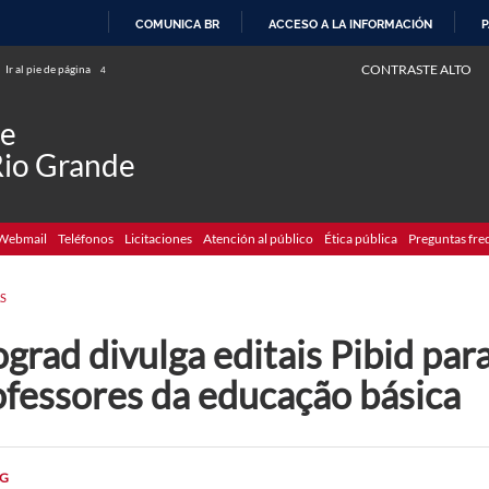
COMUNICA BR
ACCESO A LA INFORMACIÓN
P
IR
CONTRASTE ALTO
Ir al pie de página
4
AL
CONTENIDO
de
Rio Grande
Webmail
Teléfonos
Licitaciones
Atención al público
Ética pública
Preguntas fre
S
grad divulga editais Pibid par
ofessores da educação básica
G