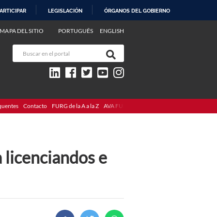
ARTICIPAR
LEGISLACIÓN
ÓRGANOS DEL GOBIERNO
MAPA DEL SITIO
PORTUGUÊS
ENGLISH
quentes
Contacto
FURG de la A a la Z
AVA FURG
a licenciandos e