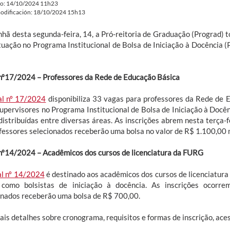
do: 14/10/2024 11h23
odificación: 18/10/2024 15h13
hã desta segunda-feira, 14, a Pró-reitoria de Graduação (Prograd) to
tuação no Programa Institucional de Bolsa de Iniciação à Docência (P
 nº17/2024 – Professores da Rede de Educação Básica
al nº 17/2024
disponibiliza 33 vagas para professores da Rede de 
upervisores no Programa Institucional de Bolsa de Iniciação à Docên
distribuídas entre diversas áreas. As inscrições abrem nesta terça-fe
fessores selecionados receberão uma bolsa no valor de R$ 1.100,00 
 nº14/2024 – Acadêmicos dos cursos de licenciatura da FURG
al nº 14/2024
é destinado aos acadêmicos dos cursos de licenciatur
como bolsistas de iniciação à docência. As inscrições ocorr
onados receberão uma bolsa de R$ 700,00.
ais detalhes sobre cronograma, requisitos e formas de inscrição, aces