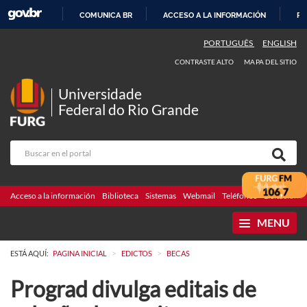
COMUNICA BR
ACCESO A LA INFORMACIÓN
PA
IR
PORTUGUÊS
ENGLISH
AL
CONTRASTE ALTO
MAPA DEL SITIO
CONTENIDO
Universidade
Federal do Rio Grande
Acceso a la información
Biblioteca
Sistemas
Webmail
Teléfonos
Licitaciones
MENU
>
>
ESTÁ AQUÍ:
PAGINA INICIAL
EDICTOS
BECAS
Prograd divulga editais de