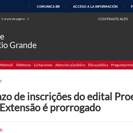
COMUNICA BR
ACCESO A LA INFORMACIÓN
P
IR
CONTRASTE ALTO
Ir al pie de página
4
AL
CONTENIDO
de
Rio Grande
Webmail
Teléfonos
Licitaciones
Atención al público
Ética pública
Preguntas fre
S
zo de inscrições do edital Pro
 Extensão é prorrogado
G