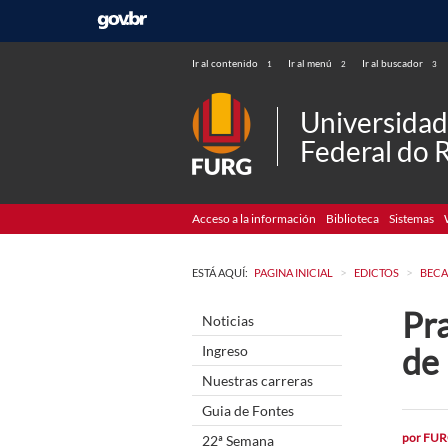
Ir al contenido
Ir al menú
Ir al buscador
1
2
3
Universida
Federal do 
Acceso a la información
Biblioteca
Sistemas
>
>
ESTÁ AQUÍ:
PAGINA INICIAL
EDICTOS
BECA
Pra
Noticias
de
Ingreso
Nuestras carreras
Guia de Fontes
por
FUR
22ª Semana