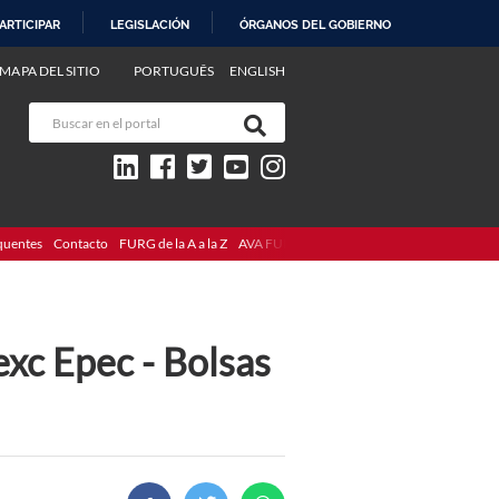
ARTICIPAR
LEGISLACIÓN
ÓRGANOS DEL GOBIERNO
MAPA DEL SITIO
PORTUGUÊS
ENGLISH
quentes
Contacto
FURG de la A a la Z
AVA FURG
exc Epec - Bolsas