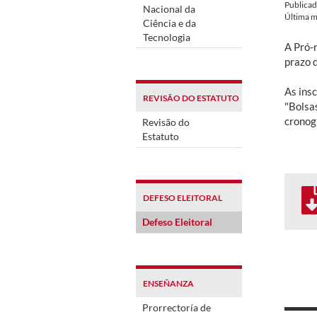
Publica
Nacional da
Última m
Ciência e da
Tecnologia
A Pró-
prazo 
As ins
REVISÃO DO ESTATUTO
"Bolsa
cronog
Revisão do
Estatuto
DEFESO ELEITORAL
Defeso Eleitoral
ENSEÑANZA
Prorrectoría de