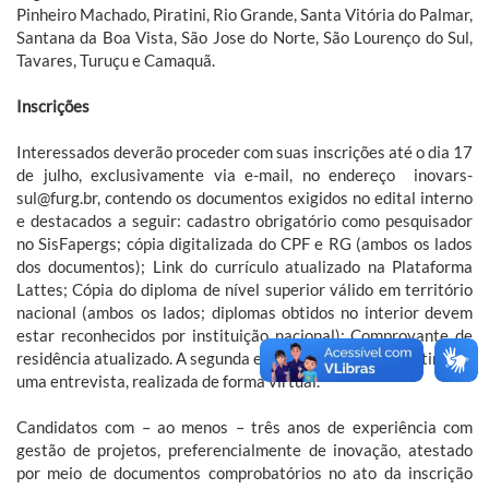
Pinheiro Machado, Piratini, Rio Grande, Santa Vitória do Palmar,
Santana da Boa Vista, São Jose do Norte, São Lourenço do Sul,
Tavares, Turuçu e Camaquã.
Inscrições
Interessados deverão proceder com suas inscrições até o dia 17
de julho, exclusivamente via e-mail, no endereço inovars-
sul@furg.br, contendo os documentos exigidos no edital interno
e destacados a seguir: cadastro obrigatório como pesquisador
no SisFapergs; cópia digitalizada do CPF e RG (ambos os lados
dos documentos); Link do currículo atualizado na Plataforma
Lattes; Cópia do diploma de nível superior válido em território
nacional (ambos os lados; diplomas obtidos no interior devem
estar reconhecidos por instituição nacional); Comprovante de
residência atualizado. A segunda etapa da seleção consistirá em
uma entrevista, realizada de forma virtual.
Candidatos com – ao menos – três anos de experiência com
gestão de projetos, preferencialmente de inovação, atestado
por meio de documentos comprobatórios no ato da inscrição