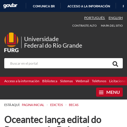
COMUNICA BR
ACCESO A LA INFORMACIÓN
PA
IR
PORTUGUÊS
ENGLISH
AL
CONTRASTE ALTO
MAPA DEL SITIO
CONTENIDO
Universidade
Federal do Rio Grande
Acceso a la información
Biblioteca
Sistemas
Webmail
Teléfonos
Licitaciones
MENU
>
>
ESTÁ AQUÍ:
PAGINA INICIAL
EDICTOS
BECAS
Oceantec lança edital do