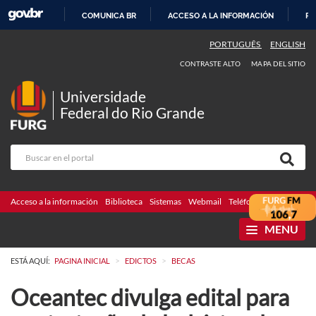
COMUNICA BR
ACCESO A LA INFORMACIÓN
PA
IR
PORTUGUÊS
ENGLISH
AL
CONTRASTE ALTO
MAPA DEL SITIO
CONTENIDO
Universidade
Federal do Rio Grande
Acceso a la información
Biblioteca
Sistemas
Webmail
Teléfonos
Licitaciones
MENU
>
>
ESTÁ AQUÍ:
PAGINA INICIAL
EDICTOS
BECAS
Oceantec divulga edital para