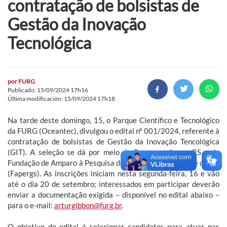
contratação de bolsistas de
Gestão da Inovação
Tecnológica
por
FURG
Publicado: 15/09/2024 17h16
Última modificación: 15/09/2024 17h18
Na tarde deste domingo, 15, o Parque Científico e Tecnológico
da FURG (Oceantec), divulgou o edital nº 001/2024, referente à
contratação de bolsistas de Gestão da Inovação Tencológica
(GIT). A seleção se dá por meio do Programa Inova RS e da
Fundação de Amparo à Pesquisa do Estado do Rio Grande do Sul
(Fapergs). As inscrições iniciam nesta segunda-feira, 16 e vão
até o dia 20 de setembro; interessados em participar deverão
enviar a documentação exigida – disponível no edital abaixo –
para o e-mail:
arturgibbon@furg.br
.
O objetivo do edital é selecionar candidatos para atuar nas