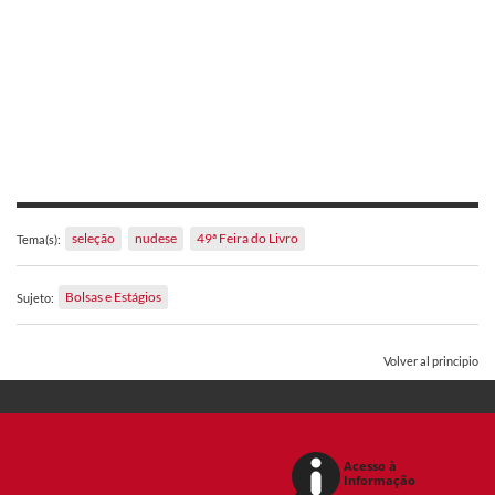
seleção
nudese
49ª Feira do Livro
Tema(s):
Bolsas e Estágios
Sujeto:
Volver al principio