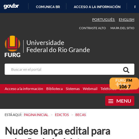
COMUNICA BR
ACCESO A LA INFORMACIÓN
PA
IR
PORTUGUÊS
ENGLISH
AL
CONTRASTE ALTO
MAPA DEL SITIO
CONTENIDO
Universidade
Federal do Rio Grande
Acceso a la información
Biblioteca
Sistemas
Webmail
Teléfonos
Licitaciones
MENU
>
>
ESTÁ AQUÍ:
PAGINA INICIAL
EDICTOS
BECAS
Nudese lança edital para