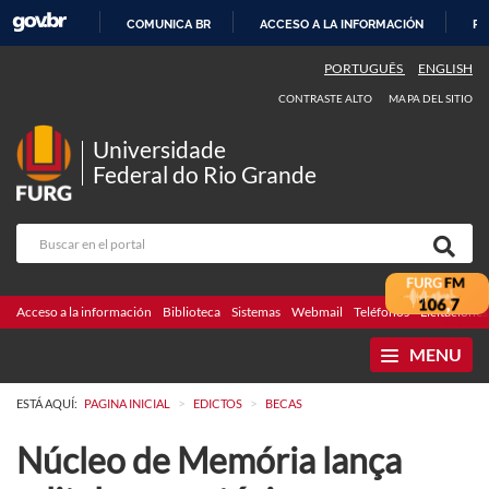
COMUNICA BR
ACCESO A LA INFORMACIÓN
PA
IR
PORTUGUÊS
ENGLISH
AL
CONTRASTE ALTO
MAPA DEL SITIO
CONTENIDO
Universidade
Federal do Rio Grande
Acceso a la información
Biblioteca
Sistemas
Webmail
Teléfonos
Licitaciones
MENU
>
>
ESTÁ AQUÍ:
PAGINA INICIAL
EDICTOS
BECAS
Núcleo de Memória lança