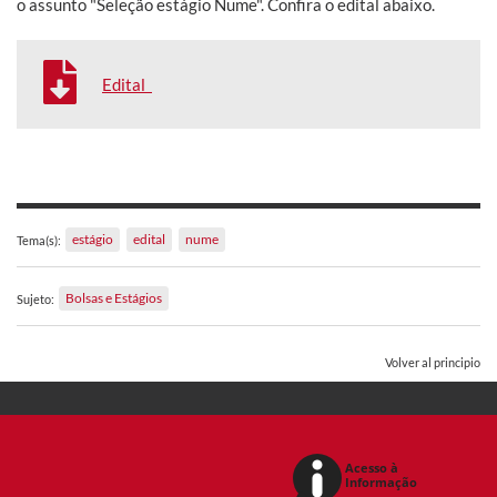
o assunto "Seleção estágio Nume". Confira o edital abaixo.
Edital
estágio
edital
nume
Tema(s):
Bolsas e Estágios
Sujeto:
Volver al principio