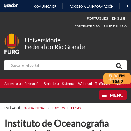
COMUNICA BR
ACCESO A LA INFORMACIÓN
PA
IR
PORTUGUÊS
ENGLISH
AL
CONTRASTE ALTO
MAPA DEL SITIO
CONTENIDO
Universidade
Federal do Rio Grande
Acceso a la información
Biblioteca
Sistemas
Webmail
Teléfonos
Licitaciones
MENU
>
>
ESTÁ AQUÍ:
PAGINA INICIAL
EDICTOS
BECAS
Instituto de Oceanografia