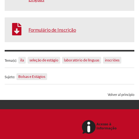
Formulário de Inscrição
ila
seleção de estágio
laboratório de línguas
inscriões
Tema(s):
Bolsas e Estágios
Sujeto:
Volver al principio