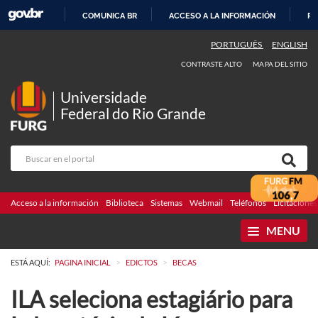
COMUNICA BR
ACCESO A LA INFORMACIÓN
PA
IR
PORTUGUÊS
ENGLISH
AL
CONTRASTE ALTO
MAPA DEL SITIO
CONTENIDO
Universidade
Federal do Rio Grande
Acceso a la información
Biblioteca
Sistemas
Webmail
Teléfonos
Licitaciones
MENU
>
>
ESTÁ AQUÍ:
PAGINA INICIAL
EDICTOS
BECAS
ILA seleciona estagiário para