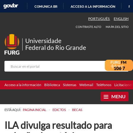
COMUNICA BR
ACCESO A LA INFORMACIÓN
PA
IR
PORTUGUÊS
ENGLISH
AL
CONTRASTE ALTO
MAPA DEL SITIO
CONTENIDO
Universidade
Federal do Rio Grande
Acceso a la información
Biblioteca
Sistemas
Webmail
Teléfonos
Licitaciones
MENU
>
>
ESTÁ AQUÍ:
PAGINA INICIAL
EDICTOS
BECAS
ILA divulga resultado para