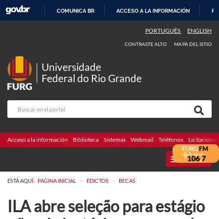
COMUNICA BR
ACCESO A LA INFORMACIÓN
PA
IR
PORTUGUÊS
ENGLISH
AL
CONTRASTE ALTO
MAPA DEL SITIO
CONTENIDO
Universidade
Federal do Rio Grande
Acceso a la información
Biblioteca
Sistemas
Webmail
Teléfonos
Licitaciones
MENU
>
>
ESTÁ AQUÍ:
PAGINA INICIAL
EDICTOS
BECAS
ILA abre seleção para estágio