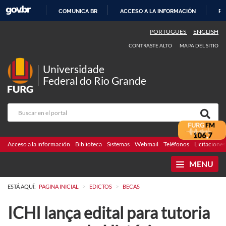
COMUNICA BR
ACCESO A LA INFORMACIÓN
PA
IR
PORTUGUÊS
ENGLISH
AL
CONTRASTE ALTO
MAPA DEL SITIO
CONTENIDO
Universidade
Federal do Rio Grande
Acceso a la información
Biblioteca
Sistemas
Webmail
Teléfonos
Licitaciones
MENU
>
>
ESTÁ AQUÍ:
PAGINA INICIAL
EDICTOS
BECAS
ICHI lança edital para tutoria