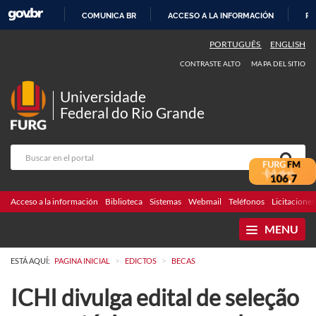
COMUNICA BR
ACCESO A LA INFORMACIÓN
PA
IR
PORTUGUÊS
ENGLISH
AL
CONTRASTE ALTO
MAPA DEL SITIO
CONTENIDO
Universidade
Federal do Rio Grande
Acceso a la información
Biblioteca
Sistemas
Webmail
Teléfonos
Licitaciones
MENU
>
>
ESTÁ AQUÍ:
PAGINA INICIAL
EDICTOS
BECAS
ICHI divulga edital de seleção