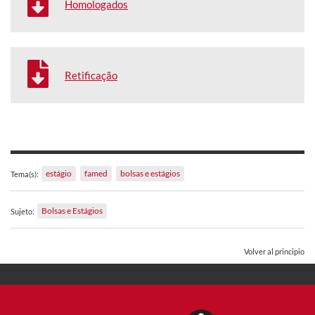
Homologados
Retificação
estágio
famed
bolsas e estágios
Tema(s):
Bolsas e Estágios
Sujeto:
Volver al principio