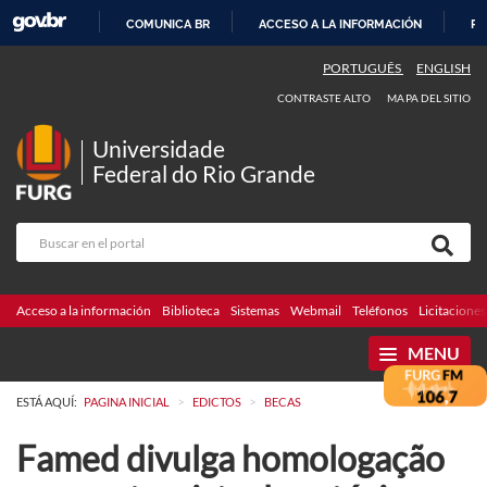
COMUNICA BR
ACCESO A LA INFORMACIÓN
PA
IR
PORTUGUÊS
ENGLISH
AL
CONTRASTE ALTO
MAPA DEL SITIO
CONTENIDO
Universidade
Federal do Rio Grande
Acceso a la información
Biblioteca
Sistemas
Webmail
Teléfonos
Licitaciones
MENU
>
>
ESTÁ AQUÍ:
PAGINA INICIAL
EDICTOS
BECAS
Famed divulga homologação