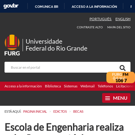
COMUNICA BR
ACCESO A LA INFORMACIÓN
PA
IR
PORTUGUÊS
ENGLISH
AL
CONTRASTE ALTO
MAPA DEL SITIO
CONTENIDO
Universidade
Federal do Rio Grande
Acceso a la información
Biblioteca
Sistemas
Webmail
Teléfonos
Licitaciones
MENU
>
>
ESTÁ AQUÍ:
PAGINA INICIAL
EDICTOS
BECAS
Escola de Engenharia realiza