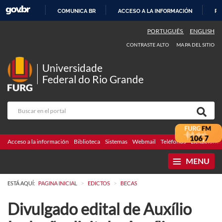
COMUNICA BR
ACCESO A LA INFORMACIÓN
PA
IR
PORTUGUÊS
ENGLISH
AL
CONTRASTE ALTO
MAPA DEL SITIO
CONTENIDO
Universidade
Federal do Rio Grande
Acceso a la información
Biblioteca
Sistemas
Webmail
Teléfonos
Licitaciones
MENU
>
>
ESTÁ AQUÍ:
PAGINA INICIAL
EDICTOS
BECAS
Divulgado edital de Auxílio