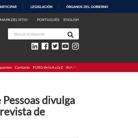
ARTICIPAR
LEGISLACIÓN
ÓRGANOS DEL GOBIERNO
MAPA DEL SITIO
PORTUGUÊS
ENGLISH
quentes
Contacto
FURG de la A a la Z
AVA FURG
 Pessoas divulga
revista de