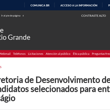
COMUNICA BR
ACCESO A LA INFORMACIÓN
P
IR
CONTRASTE ALTO
Ir al pie de página
4
AL
CONTENIDO
de
Rio Grande
Webmail
Teléfonos
Licitaciones
Atención al público
Ética pública
Preguntas fre
S
retoria de Desenvolvimento de
didatos selecionados para ent
tágio