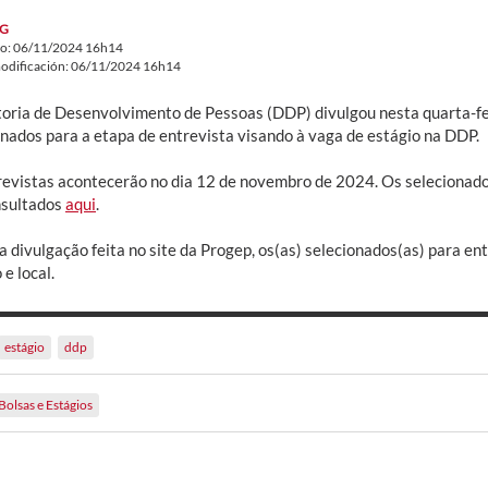
G
do: 06/11/2024 16h14
odificación: 06/11/2024 16h14
toria de Desenvolvimento de Pessoas (DDP) divulgou nesta quarta-fei
onados para a etapa de entrevista visando à vaga de estágio na DDP.
revistas acontecerão no dia 12 de novembro de 2024. Os selecionado
nsultados
aqui
.
 divulgação feita no site da Progep, os(as) selecionados(as) para en
 e local.
estágio
ddp
Bolsas e Estágios