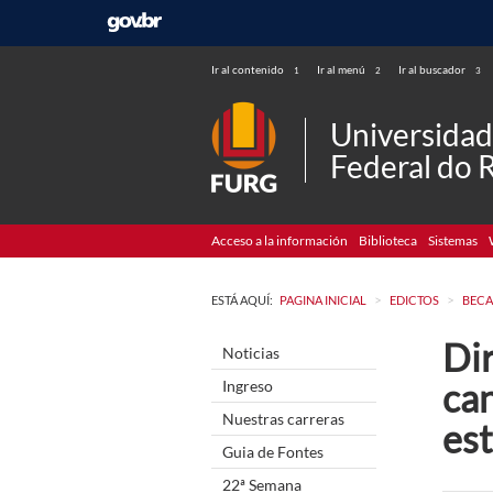
Ir al contenido
Ir al menú
Ir al buscador
1
2
3
Universida
Federal do 
Acceso a la información
Biblioteca
Sistemas
>
>
ESTÁ AQUÍ:
PAGINA INICIAL
EDICTOS
BECA
Di
Noticias
can
Ingreso
Nuestras carreras
es
Guia de Fontes
22ª Semana