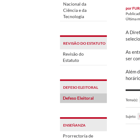
Nacional da
por
FUR
Ciência e da
Publica
Tecnologia
Última m
A Dire
seleci
REVISÃO DO ESTATUTO
As ent
Revisão do
ser co
Estatuto
Além da
horário
DEFESO ELEITORAL
Defeso Eleitoral
Tema(s):
Sujeto:
ENSEÑANZA
Prorrectoría de