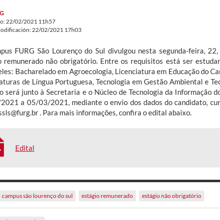
G
do: 22/02/2021 11h57
odificación: 22/02/2021 17h03
us FURG São Lourenço do Sul divulgou nesta segunda-feira, 22, 
o remunerado não obrigatório. Entre os requisitos está ser estuda
eles: Bacharelado em Agroecologia, Licenciatura em Educação do Ca
raturas de Língua Portuguesa, Tecnologia em Gestão Ambiental e Te
o será junto à Secretaria e o Núcleo de Tecnologia da Informação d
2021 a 05/03/2021, mediante o envio dos dados do candidato, currí
ls@furg.br . Para mais informações, confira o edital abaixo.
Edital
campus são lourenço do sul
estágio remunerado
estágio não obrigatório