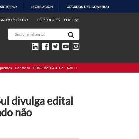
ARTICIPAR
LEGISLACIÓN
ÓRGANOS DEL GOBIERNO
MAPA DEL SITIO
PORTUGUÊS
ENGLISH
quentes
Contacto
FURG de la A a la Z
AVA FURG
 divulga edital
ado não