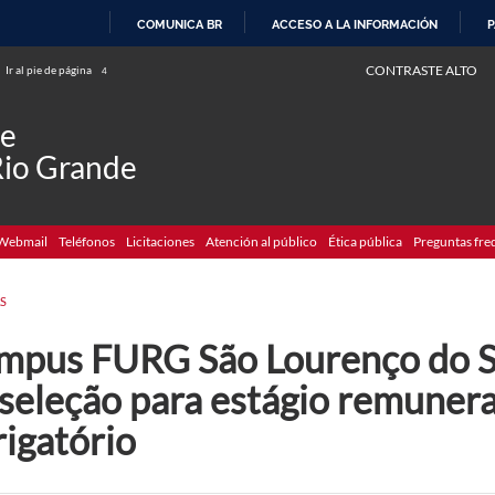
COMUNICA BR
ACCESO A LA INFORMACIÓN
P
IR
CONTRASTE ALTO
Ir al pie de página
4
AL
CONTENIDO
de
Rio Grande
Webmail
Teléfonos
Licitaciones
Atención al público
Ética pública
Preguntas fre
S
mpus FURG São Lourenço do Sul
 seleção para estágio remuner
rigatório