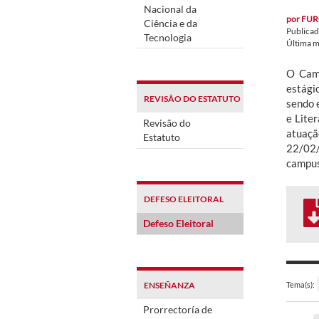
Nacional da
por
FUR
Ciência e da
Publica
Tecnologia
Última m
O Camp
estági
REVISÃO DO ESTATUTO
sendo 
e Lite
Revisão do
atuaçã
Estatuto
22/02/
campuss
DEFESO ELEITORAL
Defeso Eleitoral
ENSEÑANZA
Tema(s):
Prorrectoría de