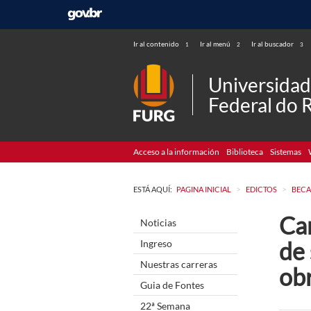
Ir al contenido
Ir al menú
Ir al buscador
1
2
3
Universida
Federal do 
Acceso a la información
Biblioteca
Sistemas
>
>
ESTÁ AQUÍ:
PAGINA INICIAL
EDICTOS
BECA
Ca
Noticias
de
Ingreso
Nuestras carreras
ob
Guia de Fontes
22ª Semana