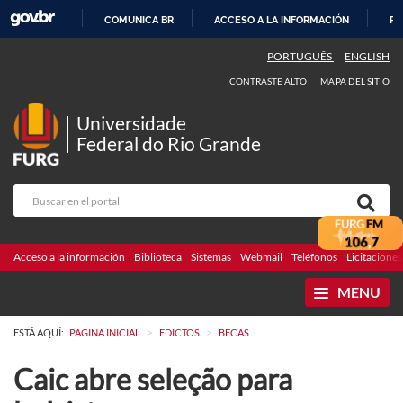
COMUNICA BR
ACCESO A LA INFORMACIÓN
PA
IR
PORTUGUÊS
ENGLISH
AL
CONTRASTE ALTO
MAPA DEL SITIO
CONTENIDO
Universidade
Federal do Rio Grande
Acceso a la información
Biblioteca
Sistemas
Webmail
Teléfonos
Licitaciones
MENU
>
>
ESTÁ AQUÍ:
PAGINA INICIAL
EDICTOS
BECAS
Caic abre seleção para